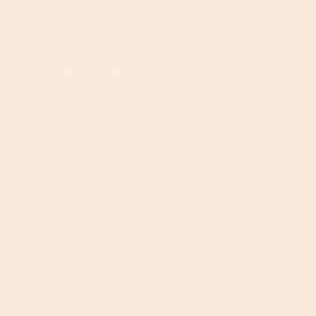
❅
❆
❆
❅
❅